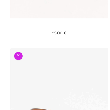
Regulärer Preis:
85,00 €
%