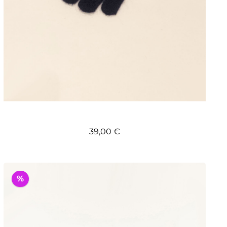
Regulärer Preis:
39,00 €
%