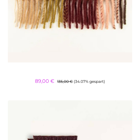
Regulärer Preis:
Verkaufspreis:
89,00 €
135,00 €
(34.07% gespart)