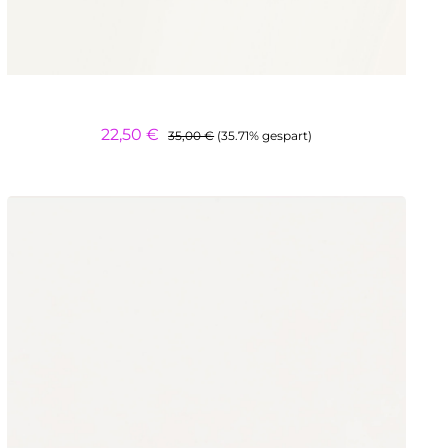
Regulärer Preis:
Verkaufspreis:
22,50 €
35,00 €
(35.71% gespart)