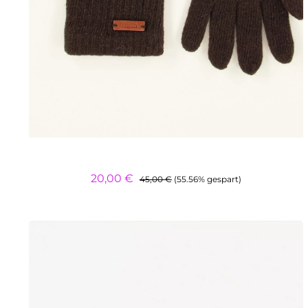
Regulärer Preis:
Verkaufspreis:
20,00 €
45,00 €
(55.56% gespart)