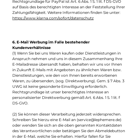
Rechtsgrundlage für PayPal ist Art. 6 Abs. 1 S. 1 lit. f DS-GVO
auf Basis des berechtigten Interesse an der Feststellung Ihrer
Zahlungsfähigkeit. Weitere Informationen finden Sie unter:
https://www.klarna.com/sofort/datenschutz
6. E-Mail Werbung im Falle bestehender
Kundenverhältnisse
(1) Wenn Sie bei uns Waren kaufen oder Dienstleistungen in
Anspruch nehmen und uns in diesem Zusammenhang Ihre
E-Mailadresse übersandt haben, behalten wir uns vor Ihnen
in Zukunft E-Mails mit Angeboten zu ähnlichen Waren bzw.
Dienstleistungen, wie den von Ihnen bereits erworbenen
Waren, zu übersenden, (sog. Direktwerbung). Gem. § 7 Abs. 3
UWG ist keine gesonderte Einwilligung erforderlich.
Rechtsgrundlage ist unser berechtigtes Interesse an
personalisierter Direktwerbung gemäß Art. 6 Abs. 1 S. 1 lit. f
DS-GVO.
(2) Sie können dieser Verarbeitung jederzeit widersprechen.
Schreiben Sie hierzu eine E-Mail an (service@lephemere.de)
oder wenden Sie sich an die oben genannten Kontaktdaten
des Verantwortlichen oder betätigen Sie den Abmeldebutton
in der E-Mail, welche Sie erhalten. Hierfür fallen für Sie