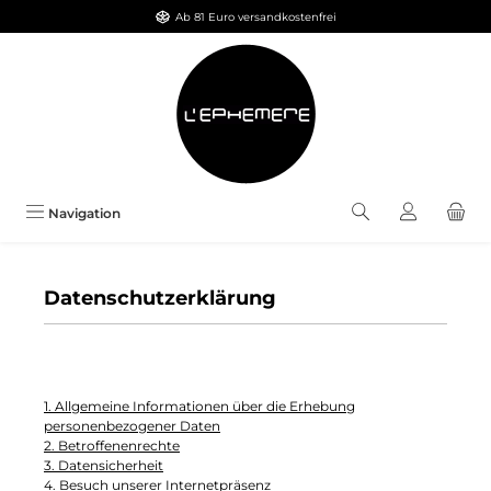
Ab 81 Euro versandkostenfrei
Zum Hauptinhalt springen
Navigation
Datenschutzerklärung
1. Allgemeine Informationen über die Erhebung
personenbezogener Daten
2. Betroffenenrechte
3. Datensicherheit
4. Besuch unserer Internetpräsenz