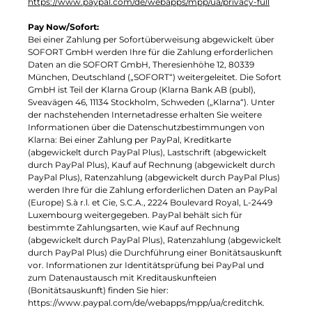
https://www.paypal.com/de/webapps/mpp/ua/privacy-full
Pay Now/Sofort:
Bei einer Zahlung per Sofortüberweisung abgewickelt über
SOFORT GmbH werden Ihre für die Zahlung erforderlichen
Daten an die SOFORT GmbH, Theresienhöhe 12, 80339
München, Deutschland („SOFORT“) weitergeleitet. Die Sofort
GmbH ist Teil der Klarna Group (Klarna Bank AB (publ),
Sveavägen 46, 11134 Stockholm, Schweden („Klarna“). Unter
der nachstehenden Internetadresse erhalten Sie weitere
Informationen über die Datenschutzbestimmungen von
Klarna: Bei einer Zahlung per PayPal, Kreditkarte
(abgewickelt durch PayPal Plus), Lastschrift (abgewickelt
durch PayPal Plus), Kauf auf Rechnung (abgewickelt durch
PayPal Plus), Ratenzahlung (abgewickelt durch PayPal Plus)
werden Ihre für die Zahlung erforderlichen Daten an PayPal
(Europe) S.à r.l. et Cie, S.C.A., 2224 Boulevard Royal, L-2449
Luxembourg weitergegeben. PayPal behält sich für
bestimmte Zahlungsarten, wie Kauf auf Rechnung
(abgewickelt durch PayPal Plus), Ratenzahlung (abgewickelt
durch PayPal Plus) die Durchführung einer Bonitätsauskunft
vor. Informationen zur Identitätsprüfung bei PayPal und
zum Datenaustausch mit Kreditauskunfteien
(Bonitätsauskunft) finden Sie hier:
https://www.paypal.com/de/webapps/mpp/ua/creditchk.