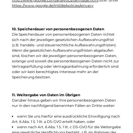
http://www.google.com/analytics/terms/de.html
bzw. unter
https://www.google.de/intl/de/policies/privacy
10. Speicherdauer von personenbezogenen Daten
Die Speicherdauer von personenbezogenen Daten richtet
sich nach der jeweiligen gesetzlichen Aufbewahrungsfrist
(z.B. handels- und steuerrechtliche Aufbewahrungsfristen).
Wenn die gesetzlichen Aufbewahrungsfristen abgelaufen
sind, löschen wir die jeweiligen personenbezogenen Daten,
solange und soweit die personenbezogenen Daten nicht zur
Vertragserfüllung oder Vertragsanbahnung erforderlich sind
oder wir kein berechtigtes Interesse mehr an der
Speicherung besitzen.
11. Weitergabe von Daten im Übrigen
Darüber hinaus geben wir Ihre personenbezogenen Daten
nur in den nachfolgend benannten Fällen an Dritte weiter:
wenn Sie uns hierfür eine ausdrückliche Einwilligung nach
Art. 6 Abs. 1 S. 1 lit. a DS-GVO erteilt haben, oder
wenn nach Art. 6 Abs. 1 S. 1 lit. c DS-GVO für die Weitergabe
eine gesetzliche Verpflichtung besteht, z.B. im Rahmen der