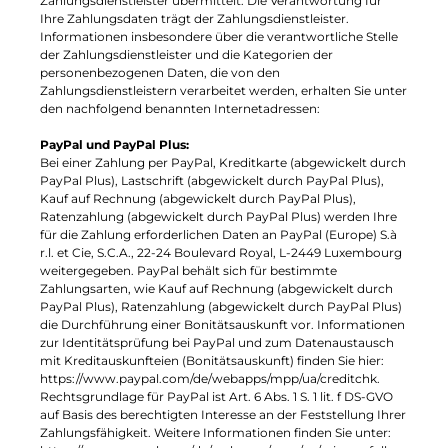
Zahlungsdienstleister übermittelt. Die Verantwortung für
Ihre Zahlungsdaten trägt der Zahlungsdienstleister.
Informationen insbesondere über die verantwortliche Stelle
der Zahlungsdienstleister und die Kategorien der
personenbezogenen Daten, die von den
Zahlungsdienstleistern verarbeitet werden, erhalten Sie unter
den nachfolgend benannten Internetadressen:
PayPal und PayPal Plus:
Bei einer Zahlung per PayPal, Kreditkarte (abgewickelt durch
PayPal Plus), Lastschrift (abgewickelt durch PayPal Plus),
Kauf auf Rechnung (abgewickelt durch PayPal Plus),
Ratenzahlung (abgewickelt durch PayPal Plus) werden Ihre
für die Zahlung erforderlichen Daten an PayPal (Europe) S.à
r.l. et Cie, S.C.A., 22-24 Boulevard Royal, L-2449 Luxembourg
weitergegeben. PayPal behält sich für bestimmte
Zahlungsarten, wie Kauf auf Rechnung (abgewickelt durch
PayPal Plus), Ratenzahlung (abgewickelt durch PayPal Plus)
die Durchführung einer Bonitätsauskunft vor. Informationen
zur Identitätsprüfung bei PayPal und zum Datenaustausch
mit Kreditauskunfteien (Bonitätsauskunft) finden Sie hier:
https://www.paypal.com/de/webapps/mpp/ua/creditchk.
Rechtsgrundlage für PayPal ist Art. 6 Abs. 1 S. 1 lit. f DS-GVO
auf Basis des berechtigten Interesse an der Feststellung Ihrer
Zahlungsfähigkeit. Weitere Informationen finden Sie unter: