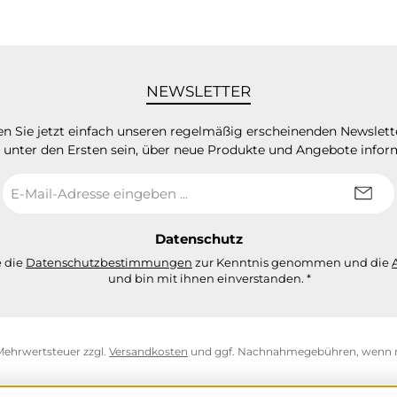
NEWSLETTER
n Sie jetzt einfach unseren regelmäßig erscheinenden Newslett
 unter den Ersten sein, über neue Produkte und Angebote infor
E-
Mail-
Adresse
*
Datenschutz
e die
Datenschutzbestimmungen
zur Kenntnis genommen und die
und bin mit ihnen einverstanden.
*
. Mehrwertsteuer zzgl.
Versandkosten
und ggf. Nachnahmegebühren, wenn n