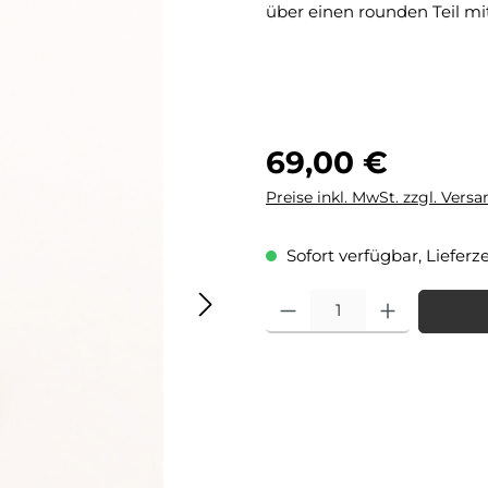
über einen rounden Teil mi
Regulärer Preis:
69,00 €
Preise inkl. MwSt. zzgl. Vers
Sofort verfügbar, Lieferze
Produkt Anzahl: Gib den gewü