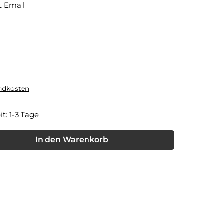
t Email
andkosten
it: 1-3 Tage
nschten Wert ein oder benutze die Schaltflächen um die Anzahl
In den Warenkorb