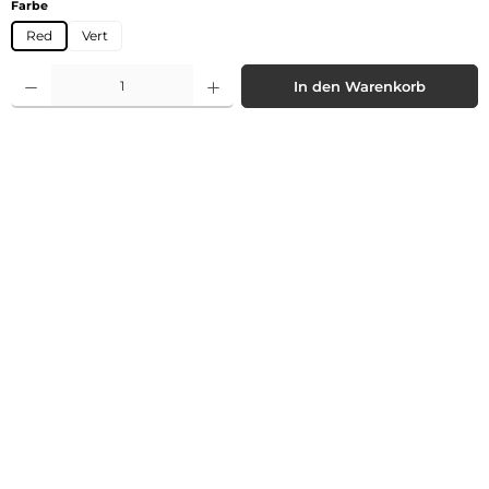
auswählen
Farbe
Red
Vert
Produkt Anzahl: Gib den gewünschten Wert ein oder benutze die Schaltflächen 
In den Warenkorb