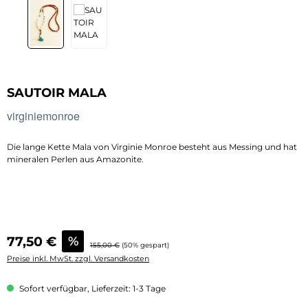
SAUTOIR MALA
virginiemonroe
Die lange Kette Mala von Virginie Monroe besteht aus Messing und hat
mineralen Perlen aus Amazonite.
Verkaufspreis:
77,50 €
%
Regulärer Preis:
155,00 €
(50% gespart)
Preise inkl. MwSt. zzgl. Versandkosten
Sofort verfügbar, Lieferzeit: 1-3 Tage