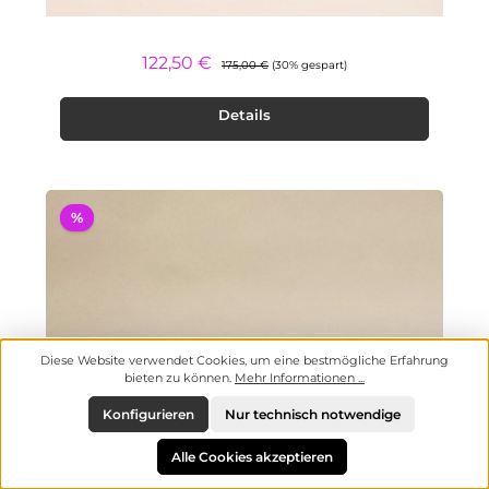
Regulärer Preis:
Verkaufspreis:
122,50 €
175,00 €
(30% gespart)
Details
%
Diese Website verwendet Cookies, um eine bestmögliche Erfahrung
bieten zu können.
Mehr Informationen ...
Konfigurieren
Nur technisch notwendige
Alle Cookies akzeptieren