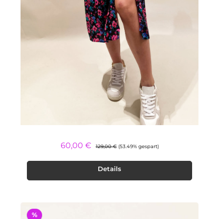
Regulärer Preis:
Verkaufspreis:
60,00 €
129,00 €
(53.49% gespart)
Details
%