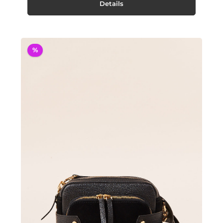
Details
%