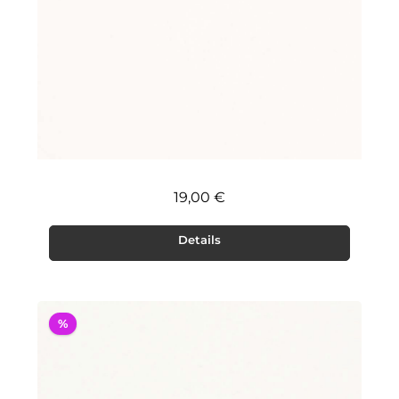
Regulärer Preis:
19,00 €
Details
%