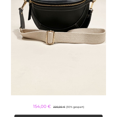
Regulärer Preis:
Verkaufspreis:
154,00 €
220,00 €
(30% gespart)