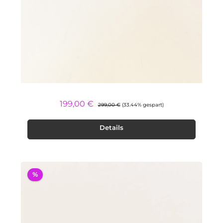
Regulärer Preis:
Verkaufspreis:
199,00 €
299,00 €
(33.44% gespart)
Details
%