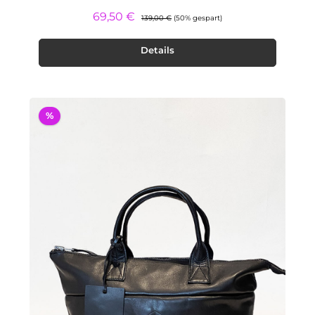
Regulärer Preis:
Verkaufspreis:
69,50 €
139,00 €
(50% gespart)
Details
%