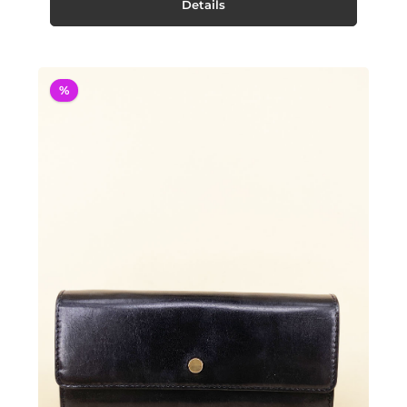
Details
%