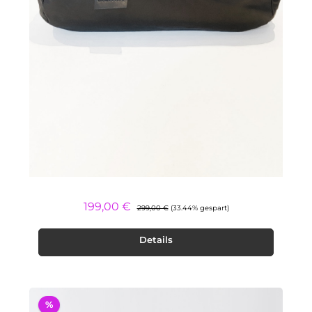
Regulärer Preis:
Verkaufspreis:
199,00 €
299,00 €
(33.44% gespart)
Details
%