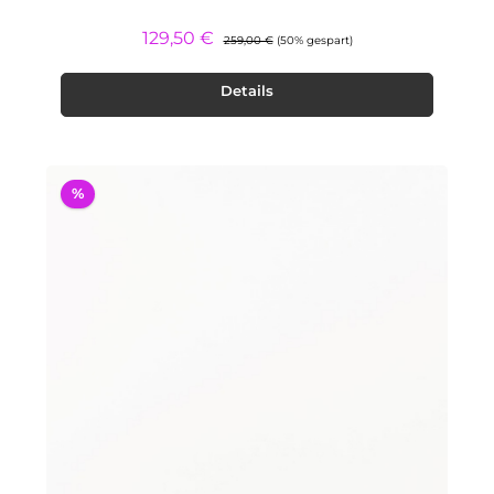
Regulärer Preis:
Verkaufspreis:
129,50 €
259,00 €
(50% gespart)
Details
%