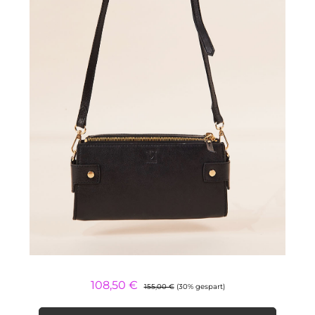
Regulärer Preis:
Verkaufspreis:
108,50 €
155,00 €
(30% gespart)