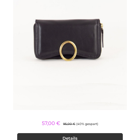
Regulärer Preis:
Verkaufspreis:
57,00 €
95,00 €
(40% gespart)
Details