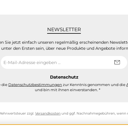
NEWSLETTER
n Sie jetzt einfach unseren regelmäßig erscheinenden Newslett
 unter den Ersten sein, über neue Produkte und Angebote infor
E-
Mail-
Adresse
*
Datenschutz
e die
Datenschutzbestimmungen
zur Kenntnis genommen und die
und bin mit ihnen einverstanden.
*
. Mehrwertsteuer zzgl.
Versandkosten
und ggf. Nachnahmegebühren, wenn n