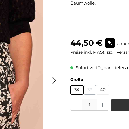
Baumwolle.
Verkaufspreis:
44,50 €
%
Regulä
89,00
Preise inkl. MwSt. zzgl. Vers
Sofort verfügbar, Lieferze
auswählen
Größe
34
38
40
(Diese Option ist zurz
Produkt Anzahl: Gib den gewü