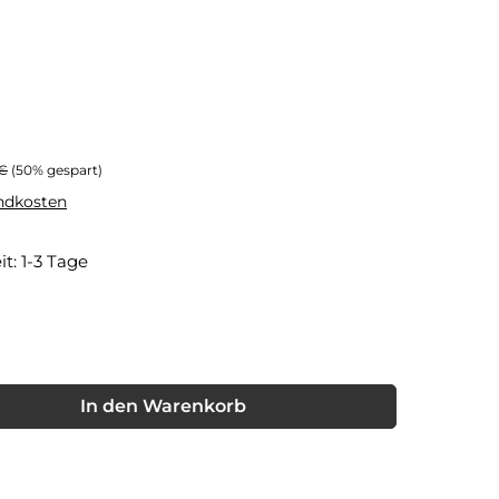
rer Preis:
 €
(50% gespart)
andkosten
it: 1-3 Tage
eit nicht verfügbar.)
nschten Wert ein oder benutze die Schaltflächen um die Anzahl
In den Warenkorb