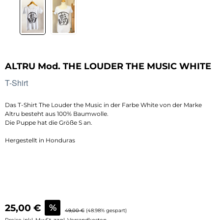
ALTRU Mod. THE LOUDER THE MUSIC WHITE
T-Shirt
Das T-Shirt
The Louder the Music in der Farbe White von der Marke
Altru besteht aus 100% Baumwolle.
Die Puppe hat die Größe S an.
Hergestellt in Honduras
Verkaufspreis:
25,00 €
%
Regulärer Preis:
49,00 €
(48.98% gespart)