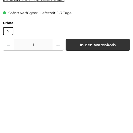
Preise inkl. MwSt. zzgl. Versandkosten
Sofort verfügbar, Lieferzeit: 1-3 Tage
auswählen
Größe
S
Produkt Anzahl: Gib den gewünschten Wert ein oder benutze die Schaltflächen 
In den Warenkorb