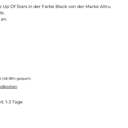
 Up Of Stars in der Farbe Black von der Marke Altru
e.
 an.
er Preis:
€
(48.98% gespart)
andkosten
it: 1-3 Tage