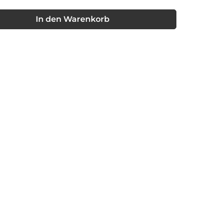
nschten Wert ein oder benutze die Schaltflächen um die Anzahl
In den Warenkorb