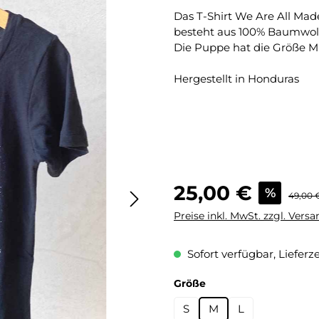
Das T-Shirt
We Are All Made
besteht aus 100% Baumwoll
Die Puppe hat die Größe M
Hergestellt in Honduras
Verkaufspreis:
25,00 €
%
Regulär
49,00 
Preise inkl. MwSt. zzgl. Vers
Sofort verfügbar, Lieferze
auswählen
Größe
S
M
L