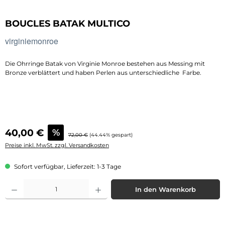
BOUCLES BATAK MULTICO
virginiemonroe
Die Ohrringe Batak von Virginie Monroe bestehen aus Messing mit
Bronze verblättert und haben Perlen aus unterschiedliche Farbe.
Verkaufspreis:
40,00 €
%
Regulärer Preis:
72,00 €
(44.44% gespart)
Preise inkl. MwSt. zzgl. Versandkosten
Sofort verfügbar, Lieferzeit: 1-3 Tage
Produkt Anzahl: Gib den gewünschten Wert ein oder benutze die Schaltflächen 
In den Warenkorb