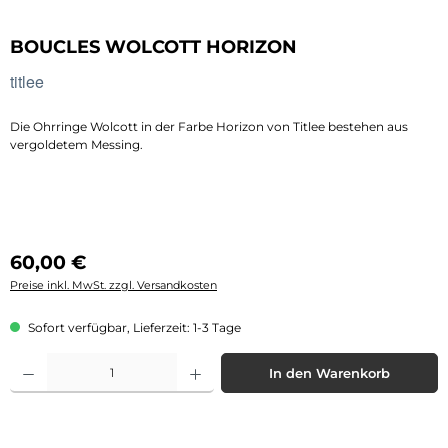
BOUCLES WOLCOTT HORIZON
titlee
Die Ohrringe Wolcott in der Farbe Horizon von Titlee bestehen aus
vergoldetem Messing.
Regulärer Preis:
60,00 €
Preise inkl. MwSt. zzgl. Versandkosten
Sofort verfügbar, Lieferzeit: 1-3 Tage
Produkt Anzahl: Gib den gewünschten Wert ein oder benutze die Schaltflächen 
In den Warenkorb