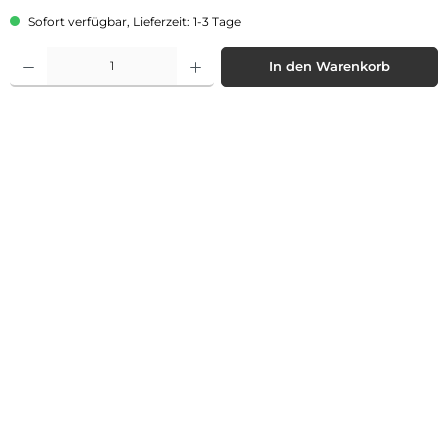
Sofort verfügbar, Lieferzeit: 1-3 Tage
Produkt Anzahl: Gib den gewünschten Wert ein oder benutze die Schaltflächen 
In den Warenkorb