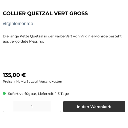
COLLIER QUETZAL VERT GROSS
virginiemonroe
Die lange Kette Quetzal in der Farbe Vert von Virginie Monroe besteht
aus vergoldete Messing.
Regulärer Preis:
135,00 €
Preise inkl. MwSt. zzgl. Versandkosten
Sofort verfügbar, Lieferzeit: 1-3 Tage
Produkt Anzahl: Gib den gewünschten Wert ein oder benutze die Schaltflächen 
In den Warenkorb