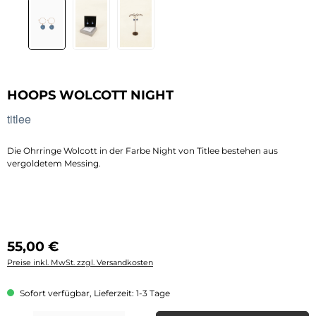
HOOPS WOLCOTT NIGHT
titlee
Die Ohrringe Wolcott in der Farbe Night von Titlee bestehen aus
vergoldetem Messing.
Regulärer Preis:
55,00 €
Preise inkl. MwSt. zzgl. Versandkosten
Sofort verfügbar, Lieferzeit: 1-3 Tage
Produkt Anzahl: Gib den gewünschten Wert ein oder benutze die Schaltflächen 