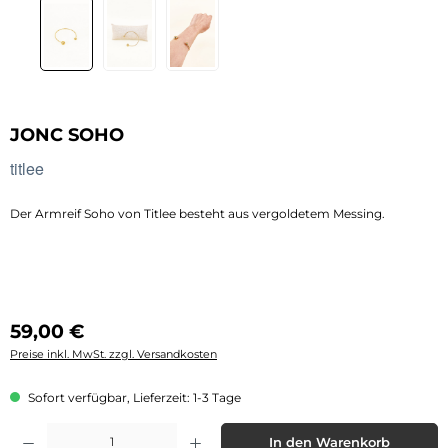
JONC SOHO
titlee
Der Armreif Soho von Titlee besteht aus vergoldetem Messing.
Regulärer Preis:
59,00 €
Preise inkl. MwSt. zzgl. Versandkosten
Sofort verfügbar, Lieferzeit: 1-3 Tage
Produkt Anzahl: Gib den gewünschten Wert ein oder benutze die Schaltflächen 
In den Warenkorb