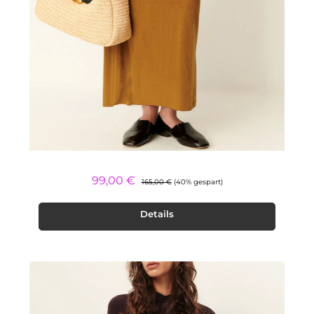
Regulärer Preis:
Verkaufspreis:
99,00 €
165,00 €
(40% gespart)
Details