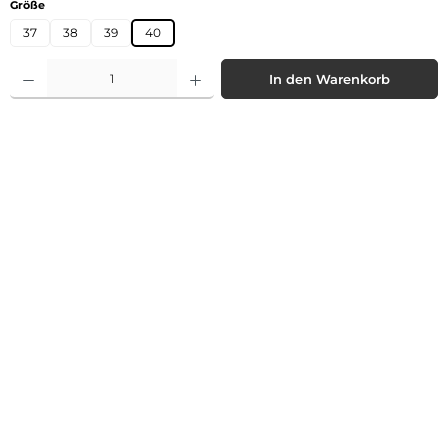
auswählen
Größe
37
38
39
40
Produkt Anzahl: Gib den gewünschten Wert ein oder benutze die Schaltflächen 
In den Warenkorb