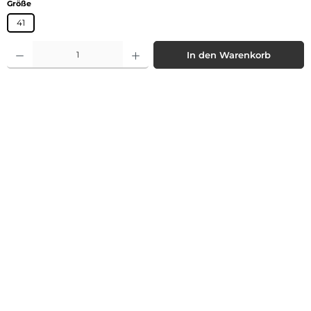
auswählen
Größe
41
Produkt Anzahl: Gib den gewünschten Wert ein oder benutze die Schaltflächen 
In den Warenkorb