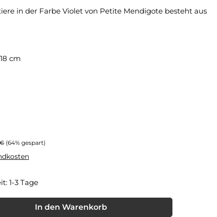
ere in der Farbe Violet von Petite Mendigote besteht aus
 18 cm
er Preis:
 €
(64% gespart)
andkosten
it: 1-3 Tage
nschten Wert ein oder benutze die Schaltflächen um die Anzahl
In den Warenkorb