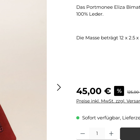
Das Portmonee Eliza Bimati
100% Leder.
Die Masse beträgt 12 x 2.5 x
Verkaufspreis:
45,00 €
%
Regulär
125,00
Preise inkl. MwSt. zzgl. Vers
Sofort verfügbar, Lieferze
Produkt Anzahl: Gib den gewü