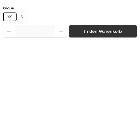
auswählen
Größe
XS
S
Produkt Anzahl: Gib den gewünschten Wert ein oder benutze die Schaltflächen 
In den Warenkorb