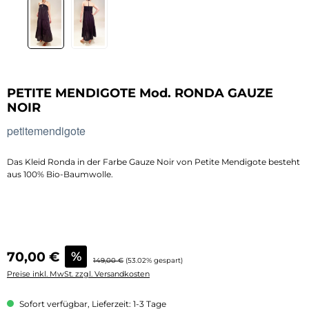
PETITE MENDIGOTE Mod. RONDA GAUZE
NOIR
petitemendigote
Das Kleid Ronda in der Farbe Gauze Noir von Petite Mendigote besteht
aus 100% Bio-Baumwolle.
Verkaufspreis:
70,00 €
%
Regulärer Preis:
149,00 €
(53.02% gespart)
Preise inkl. MwSt. zzgl. Versandkosten
Sofort verfügbar, Lieferzeit: 1-3 Tage