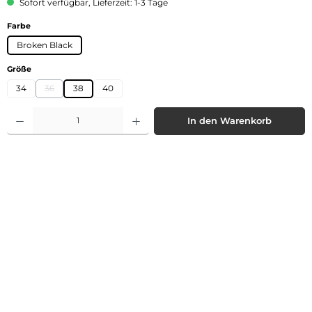
Sofort verfügbar, Lieferzeit: 1-3 Tage
auswählen
Farbe
Broken Black
auswählen
Größe
34
36
38
40
(Diese Option ist zurzeit nicht verfügbar.)
Produkt Anzahl: Gib den gewünschten Wert ein oder benutze die Schaltflächen 
In den Warenkorb