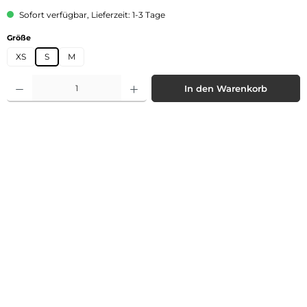
Sofort verfügbar, Lieferzeit: 1-3 Tage
auswählen
Größe
XS
S
M
Produkt Anzahl: Gib den gewünschten Wert ein oder benutze die Schaltflächen 
In den Warenkorb