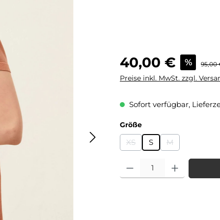
Verkaufspreis:
40,00 €
%
Regulä
95,00
Preise inkl. MwSt. zzgl. Vers
Sofort verfügbar, Lieferze
auswählen
Größe
XS
S
M
(Diese Option ist zurzeit nic
(Diese Option is
Produkt Anzahl: Gib den gewü