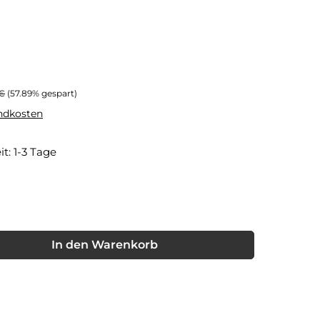
rer Preis:
 €
(57.89% gespart)
andkosten
it: 1-3 Tage
ht verfügbar.)
t zurzeit nicht verfügbar.)
nschten Wert ein oder benutze die Schaltflächen um die Anzahl
In den Warenkorb