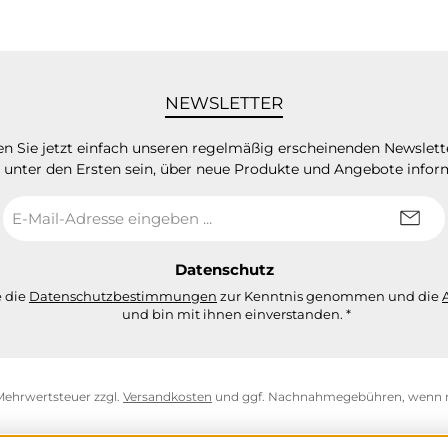
NEWSLETTER
n Sie jetzt einfach unseren regelmäßig erscheinenden Newslett
 unter den Ersten sein, über neue Produkte und Angebote infor
E-
Mail-
Adresse
*
Datenschutz
e die
Datenschutzbestimmungen
zur Kenntnis genommen und die
und bin mit ihnen einverstanden.
*
. Mehrwertsteuer zzgl.
Versandkosten
und ggf. Nachnahmegebühren, wenn n