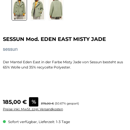
SESSUN Mod. EDEN EAST MISTY JADE
sessun
Der Mantel Eden East in der Farbe Misty Jade von Sessun besteht aus
65% Wolle und 35% recycelte Polyester.
Verkaufspreis:
185,00 €
%
Regulärer Preis:
375,00 €
(50.67% gespart)
Preise inkl. MwSt. zzgl. Versandkosten
Sofort verfügbar, Lieferzeit: 1-3 Tage