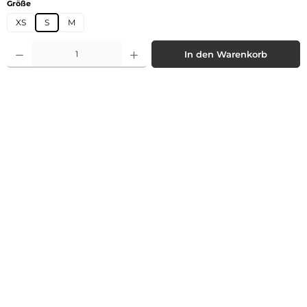
auswählen
Größe
XS
S
M
Produkt Anzahl: Gib den gewünschten Wert ein oder benutze die Schaltflächen 
In den Warenkorb