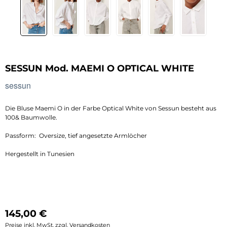
SESSUN Mod. MAEMI O OPTICAL WHITE
sessun
Die Bluse Maemi O in der Farbe Optical White von Sessun besteht aus
100& Baumwolle.
Passform: Oversize, tief angesetzte Armlöcher
Hergestellt in Tunesien
Regulärer Preis:
145,00 €
Preise inkl. MwSt. zzgl. Versandkosten