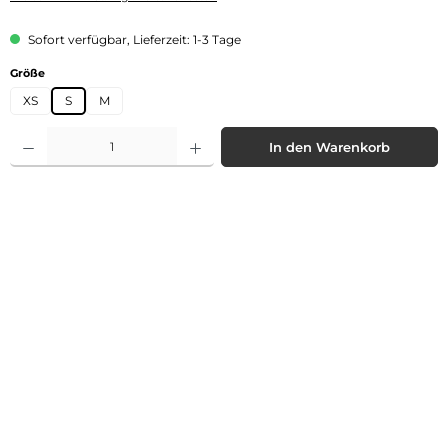
Sofort verfügbar, Lieferzeit: 1-3 Tage
auswählen
Größe
XS
S
M
Produkt Anzahl: Gib den gewünschten Wert ein oder benutze die Schaltflächen 
In den Warenkorb