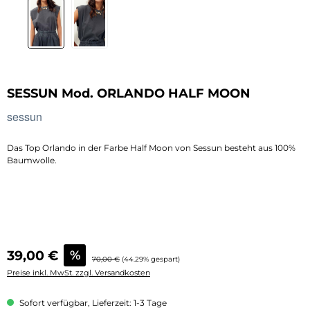
SESSUN Mod. ORLANDO HALF MOON
sessun
Das Top Orlando in der Farbe Half Moon von Sessun besteht aus 100%
Baumwolle.
Verkaufspreis:
39,00 €
%
Regulärer Preis:
70,00 €
(44.29% gespart)
Preise inkl. MwSt. zzgl. Versandkosten
Sofort verfügbar, Lieferzeit: 1-3 Tage