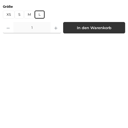
auswählen
Größe
XS
S
M
L
Produkt Anzahl: Gib den gewünschten Wert ein oder benutze die Schaltflächen 
In den Warenkorb