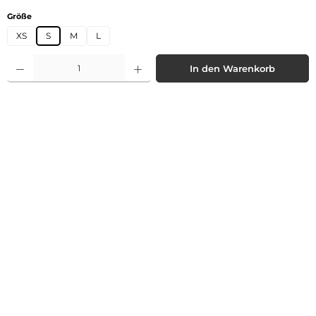
auswählen
Größe
XS
S
M
L
Produkt Anzahl: Gib den gewünschten Wert ein oder benutze die Schaltflächen 
In den Warenkorb