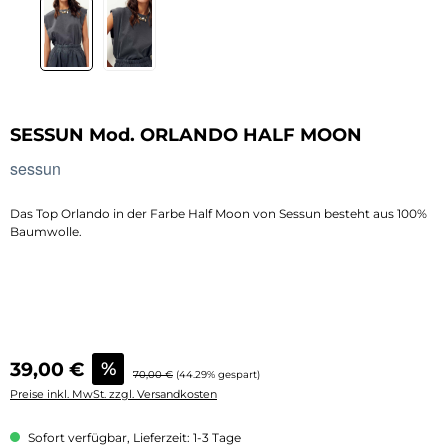
SESSUN Mod. ORLANDO HALF MOON
sessun
Das Top Orlando in der Farbe Half Moon von Sessun besteht aus 100%
Baumwolle.
Verkaufspreis:
39,00 €
%
Regulärer Preis:
70,00 €
(44.29% gespart)
Preise inkl. MwSt. zzgl. Versandkosten
Sofort verfügbar, Lieferzeit: 1-3 Tage