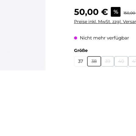
Verkaufspreis:
50,00 €
%
Regulär
150,00
Preise inkl. MwSt. zzgl. Vers
Nicht mehr verfügbar
auswählen
Größe
37
38
39
40
4
(Diese Option ist zurz
(Diese Option i
(Diese O
(