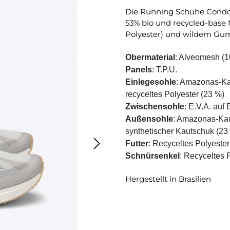
Die Running Schuhe Condor 
53% bio und recycled-base 
Polyester) und wildem Gu
Obermaterial
: Alveomesh (1
Panels
: T.P.U.
Einlegesohle
: Amazonas-Kau
recyceltes Polyester (23 %)
Zwischensohle
: E.V.A. auf
Außensohle
: Amazonas-Kau
synthetischer Kautschuk (23
Futter
: Recyceltes Polyeste
Schnürsenkel
: Recyceltes 
Hergestellt in Brasilien