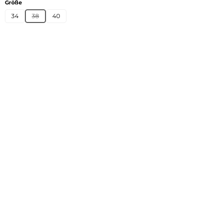
auswählen
Größe
34
38
40
(Diese Option ist zurzeit nicht verfügbar.)