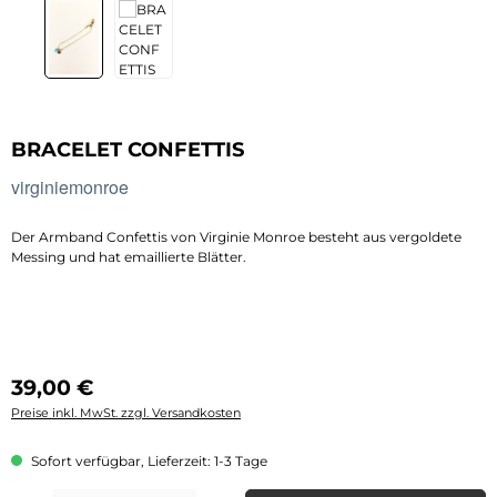
BRACELET CONFETTIS
virginiemonroe
Der Armband Confettis von Virginie Monroe besteht aus vergoldete
Messing und hat emaillierte Blätter.
Regulärer Preis:
39,00 €
Preise inkl. MwSt. zzgl. Versandkosten
Sofort verfügbar, Lieferzeit: 1-3 Tage
Produkt Anzahl: Gib den gewünschten Wert ein oder benutze die Schaltflächen 