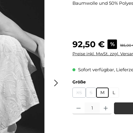
Baumwolle und 50% Polyes
Verkaufspreis:
92,50 €
%
Regulär
185,00
Preise inkl. MwSt. zzgl. Vers
Sofort verfügbar, Lieferze
auswählen
Größe
XS
S
M
L
(Diese Option ist zurzeit nic
(Diese Option ist zurze
Produkt Anzahl: Gib den gewü