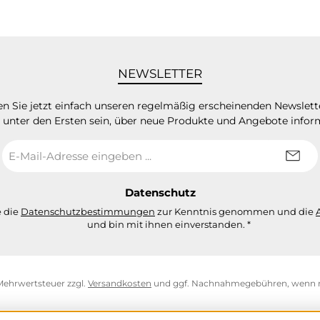
NEWSLETTER
n Sie jetzt einfach unseren regelmäßig erscheinenden Newslett
 unter den Ersten sein, über neue Produkte und Angebote infor
E-
Mail-
Adresse
*
Datenschutz
e die
Datenschutzbestimmungen
zur Kenntnis genommen und die
und bin mit ihnen einverstanden.
*
. Mehrwertsteuer zzgl.
Versandkosten
und ggf. Nachnahmegebühren, wenn n