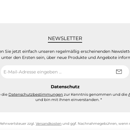
NEWSLETTER
n Sie jetzt einfach unseren regelmäßig erscheinenden Newslett
 unter den Ersten sein, über neue Produkte und Angebote infor
E-
Mail-
Adresse
*
Datenschutz
e die
Datenschutzbestimmungen
zur Kenntnis genommen und die
und bin mit ihnen einverstanden.
*
. Mehrwertsteuer zzgl.
Versandkosten
und ggf. Nachnahmegebühren, wenn n