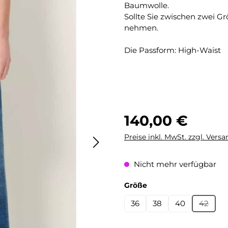
Baumwolle.
Sollte Sie zwischen zwei G
nehmen.
Die Passform: High-Waist
Regulärer Preis:
140,00 €
Preise inkl. MwSt. zzgl. Vers
Nicht mehr verfügbar
auswählen
Größe
36
38
40
42
(Diese 