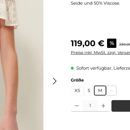
Seide und 50% Viscose.
Verkaufspreis:
119,00 €
%
Regulä
230,0
Preise inkl. MwSt. zzgl. Vers
Sofort verfügbar, Lieferze
auswählen
Größe
XS
S
M
L
(Diese Opt
Produkt Anzahl: Gib den gewü