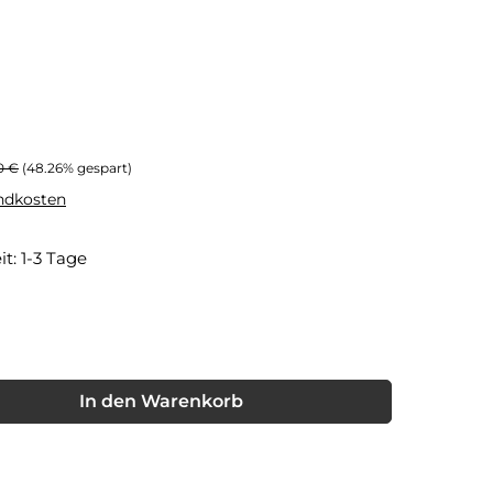
rer Preis:
0 €
(48.26% gespart)
andkosten
it: 1-3 Tage
ion ist zurzeit nicht verfügbar.)
nschten Wert ein oder benutze die Schaltflächen um die Anzahl
In den Warenkorb