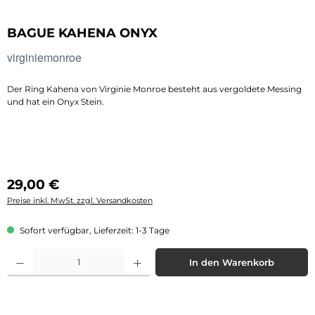
BAGUE KAHENA ONYX
virginiemonroe
Der Ring Kahena von Virginie Monroe besteht aus vergoldete Messing
und hat ein Onyx Stein.
Regulärer Preis:
29,00 €
Preise inkl. MwSt. zzgl. Versandkosten
Sofort verfügbar, Lieferzeit: 1-3 Tage
Produkt Anzahl: Gib den gewünschten Wert ein oder benutze die Schaltflächen 
In den Warenkorb